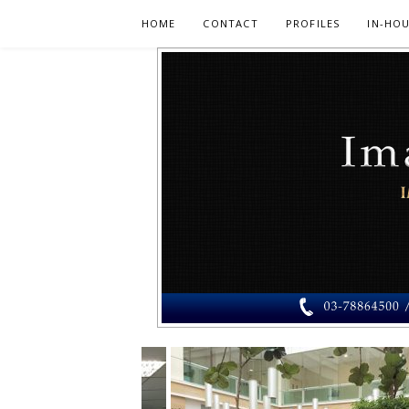
Skip
HOME
CONTACT
PROFILES
IN-HOU
to
content
PERUNDING
PERUNDING IMEJ MUSLIMAH – RAIHAN