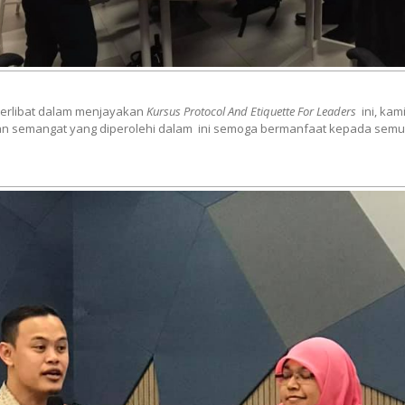
erlibat dalam menjayakan
Kursus Protocol And Etiquette For Leaders
ini, ka
an semangat yang diperolehi dalam ini semoga bermanfaat kepada semua