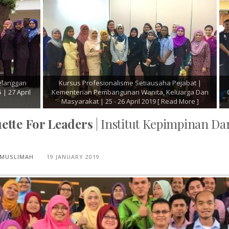
n Pelanggan dan Komunikasi
Kursus Pegawai Perhubungan Awam
Imigresen Negeri Sembilan l 24
Keselamatan Dan Kesihatan Pekerjaa
019
[ Read More ]
16 -19 April 2019
[ Read Mor
ette For Leaders
| Institut Kepimpinan D
 MUSLIMAH
19 JANUARY 2019