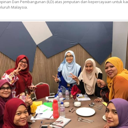
pimpinan Dan Pembangunan (ILD) atas jemputan dan kepercayaan untuk k
eluruh Malaysia.