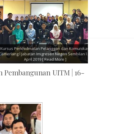
 | Jabatan
Kursus Pengurusan Acara Rasmi Dan Program
n Malaysia |
Sosial | Institut Latihan Dewan Bandaraya Kuala
e ]
Lumpur (IDB) | 16 - 17 April 2019
[ Read More ]
an Pembangunan UITM | 16-