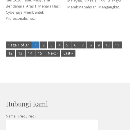
Mei 2026 | Bilik Mesyuarat
Malaysia, Sungai Buloh, Selangor
Bendahara, Aras 1, Menara Hasil,
Membina Sahsiah, Mengangkat…
Cyberjaya Membentuk
Profesionalisme…
Page 1 of 37
1
2
3
4
5
6
7
8
9
10
11
12
13
14
15
Next ›
Last »
Hubungi Kami
Nama : (required)