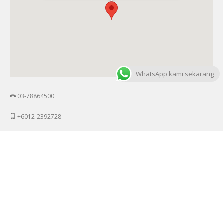
WhatsApp kami sekarang
03-78864500
+6012-2392728
raihan@awaken-image.com / admin@awaken-image.com
349, Block A, Lobby C, Kompleks Kelana Centre Point, Jalan SS7/19,
Kelana Jaya, 47301 Petaling Jaya, Selangor.