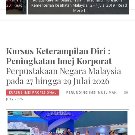
Kursus Keterampilan Diri dan Personaliti Profesional l
d
Kementerian Kesihatan Malaysia l 2 - 4 Julai 2019
[ Read
Kursus Pen
More ]
Sd
Kursus Keterampilan Diri :
Peningkatan Imej Korporat
Perpustakaan Negara Malaysia
pada 27 hingga 29 Julai 2026
KURSUS IMEJ PROFESIONAL
PERUNDING IMEJ MUSLIMAH
30
JULY 2026