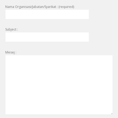
Nama Organisasi/Jabatan/Syarikat : (required)
Subject :
Mesej :