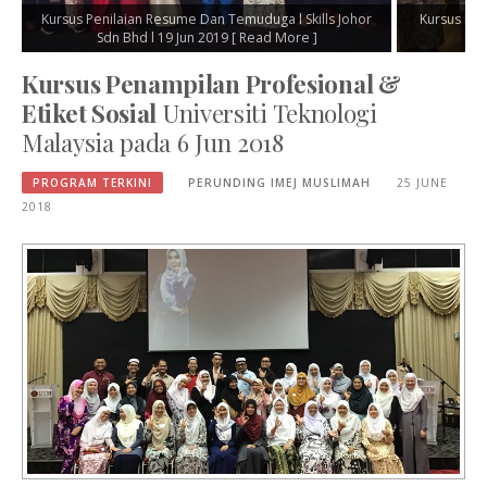
ume Dan Temuduga l Skills Johor
Kursus Personal Image Branding | SIR
 Jun 2019
[ Read More ]
Mei 2019
[ Read More ]
Kursus Penampilan Profesional &
Etiket Sosial
Universiti Teknologi
Malaysia pada 6 Jun 2018
PROGRAM TERKINI
PERUNDING IMEJ MUSLIMAH
25 JUNE
2018