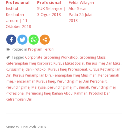
Profesional
Profesional
Felda Wilayah
Institut
SUK Selangor |
Alor Setar
Kesihatan
3 Ogos 2018
Pada 25 Julai
Umum | 11
2018
Oktober 2018
Posted in
Program Terkini
Tagged
Corporate Grooming Workshop
,
Grooming Class
,
Keterampilan Imej Korporat
,
Kursus Etiket Sosial
,
Kursus Imej Dan Etika
,
Kursus Imej dan Protokol
,
Kursus Imej Profesional
,
Kursus Ketrampilan
Diri
,
Kursus Penampilan Diri
,
Penampilan Imej Muslimah
,
Penceramah
Imej
,
Penceramah Kursus Imej
,
Perunding Imej Dan Personaliti
,
Perunding Imej Malaysia
,
perunding imej muslimah
,
Perunding Imej
Profesional
,
Perunding Imej Raihan Abdul Rahman
,
Protokol Dan
Ketrampilan Diri
Monday, June 25th, 2018