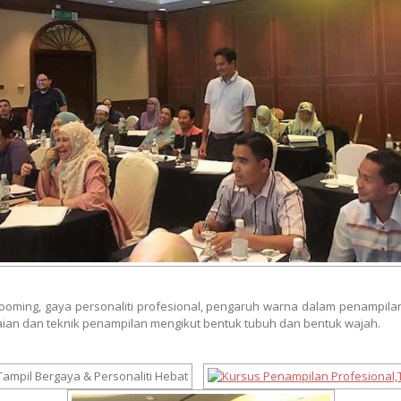
oming, gaya personaliti profesional, pengaruh warna dalam penampilan
kaian dan teknik penampilan mengikut bentuk tubuh dan bentuk wajah.