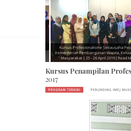
|
Kursus Perkhidmatan Pelanggan dan Komunikasi
Kursu
Dan
Cemerlang l Jabatan Imigresen Negeri Sembilan l 24
Keselam
April 2019
[ Read More ]
Kursus Penampilan Profes
2017
PERUNDING IMEJ MUS
PROGRAM TERKINI