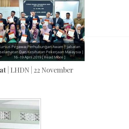
ara Rasmi Dan Program
Kursus Pemantapan Kerjaya Setiausaha P
an Dewan Bandaraya Kuala
Unit Penyelarasan Pelaksanaan Jabatan
April 2019
[ Read More ]
Menteri | 15 - 16 April 2019
[ Read Mo
at
| LHDN | 22 November