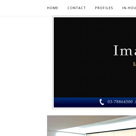
Skip
HOME
CONTACT
PROFILES
IN-HOU
to
content
PERUNDING
PERUNDING IMEJ MUSLIMAH – RAIHAN