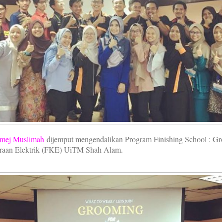
Imej Muslimah
dijemput mengendalikan Program Finishing School : Gr
uteraan Elektrik (FKE) UiTM Shah Alam.