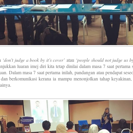
ah
‘don’t judge a book by it’s cover’
atau
‘people should not judge us b
jukkan luaran imej diri kita tetap dinilai dalam masa 7 saat pertama 
muan. Dalam masa 7 saat pertama inilah, pandangan atau pendapat seseo
ku dan berkomunikasi kerana ia mampu menonjolkan tahap keyakinan,
ainya.