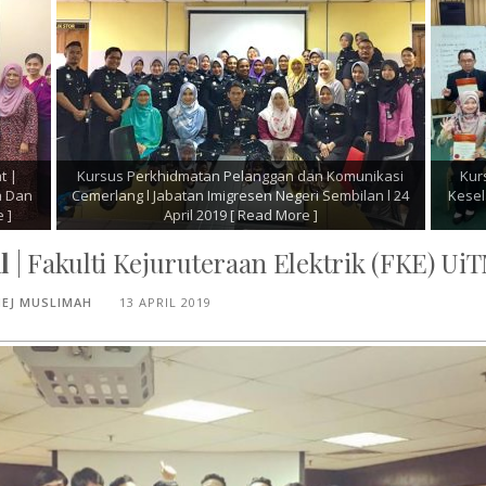
rsus Pengurusan Acara Rasmi Dan Program
Kursus Pemantapan Ke
al | Institut Latihan Dewan Bandaraya Kuala
Unit Penyelarasan P
mpur (IDB) | 16 - 17 April 2019
[ Read More ]
Menteri | 15 - 16
l
| Fakulti Kejuruteraan Elektrik (FKE) UiT
MEJ MUSLIMAH
13 APRIL 2019