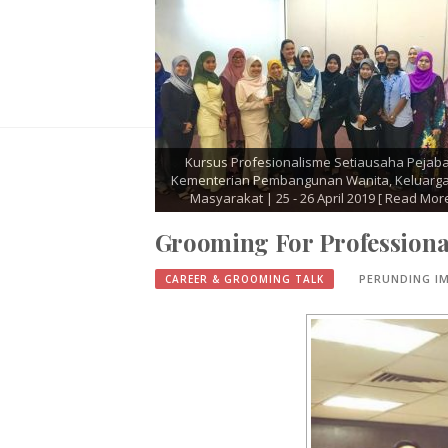
ikasi
Kursus Pegawai Perhubungan Awam | Jabatan
Ku
n l 24
Keselamatan Dan Kesihatan Pekerjaan Malaysia |
Sosi
16 -19 April 2019
[ Read More ]
Lu
Grooming For Professiona
PERUNDING I
CAREER & GROOMING TALK