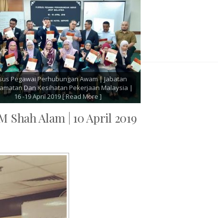
rjaya Setiausaha Pejabat |
Kursus Profesionalisme Setiausaha 
elaksanaan Jabatan Perdana
Lembaga Pemasaran Pertanian Perseku
 April 2019
[ Read More ]
| 12-15 April 2019
[ Read More
M Shah Alam | 10 April 2019