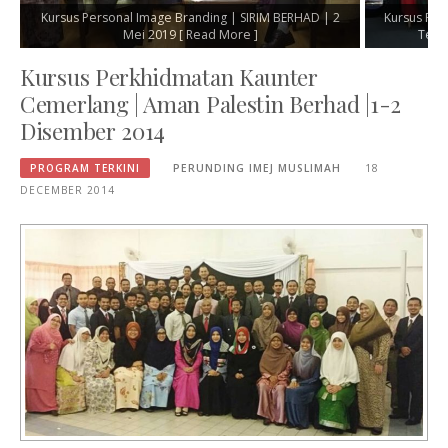
RHAD | 2
Kursus Pengacaraan Majlis Dan Protokol | Kolej Poly-
Pro
Tech MARA | 29 April 2019
[ Read More ]
Kursus Perkhidmatan Kaunter
Cemerlang | Aman Palestin Berhad |1-2
Disember 2014
PROGRAM TERKINI
PERUNDING IMEJ MUSLIMAH
18
DECEMBER 2014