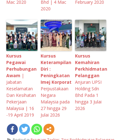
Mac 2020
Bhd | 4 Mac
February 2020
2020
Kursus
Kursus
Kursus
Pegawai
Keterampilan
Kemahiran
Perhubungan
Diri :
Perkhidmatan
Awam
|
Peningkatan
Pelanggan
Jabatan
Imej Korporat
Anjuran UPSI
Keselamatan
Perpustakaan
Holding Sdn
Dan Kesihatan
Negara
Bhd Pada 1
Pekerjaan
Malaysia pada
hingga 3 Julai
Malaysia | 16
27 hingga 29
2026
-19 April 2019
Julai 2026
Posted in
Program Terkini
,
Tips Perkhidmatan Pelanggan