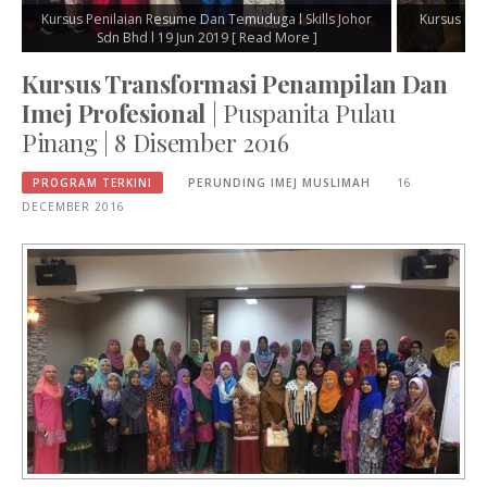
d
Kursus Penilaian Resume Dan Temuduga l Skills Johor
Kursus Per
Sdn Bhd l 19 Jun 2019
[ Read More ]
Kursus Transformasi Penampilan Dan
Imej Profesional
| Puspanita Pulau
Pinang | 8 Disember 2016
PROGRAM TERKINI
PERUNDING IMEJ MUSLIMAH
16
DECEMBER 2016