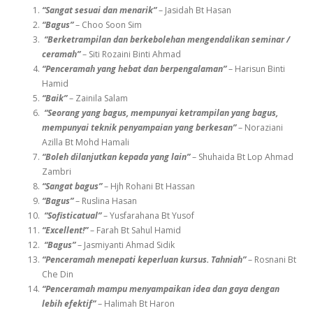
“Sangat sesuai dan menarik”
– Jasidah Bt Hasan
“Bagus”
– Choo Soon Sim
“Berketrampilan dan berkebolehan mengendalikan seminar /
ceramah”
– Siti Rozaini Binti Ahmad
“Penceramah yang hebat dan berpengalaman”
– Harisun Binti
Hamid
“Baik”
– Zainila Salam
“Seorang yang bagus, mempunyai ketrampilan yang bagus,
mempunyai teknik penyampaian yang berkesan”
– Noraziani
Azilla Bt Mohd Hamali
“Boleh dilanjutkan kepada yang lain”
– Shuhaida Bt Lop Ahmad
Zambri
“Sangat bagus”
– Hjh Rohani Bt Hassan
“Bagus”
– Ruslina Hasan
“Sofisticatual”
– Yusfarahana Bt Yusof
“Excellent!”
– Farah Bt Sahul Hamid
“Bagus”
– Jasmiyanti Ahmad Sidik
“Penceramah menepati keperluan kursus. Tahniah”
– Rosnani Bt
Che Din
“Penceramah mampu menyampaikan idea dan gaya dengan
lebih efektif”
– Halimah Bt Haron