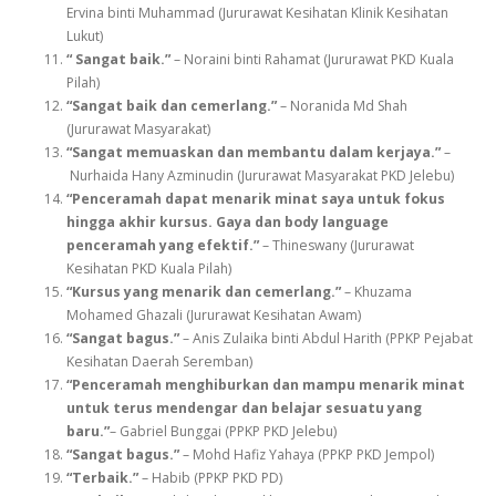
Ervina binti Muhammad (Jururawat Kesihatan Klinik Kesihatan
Lukut)
“ Sangat baik.”
– Noraini binti Rahamat (Jururawat PKD Kuala
Pilah)
“Sangat baik dan cemerlang.”
– Noranida Md Shah
(Jururawat Masyarakat)
“Sangat memuaskan dan membantu dalam kerjaya.”
–
Nurhaida Hany Azminudin (Jururawat Masyarakat PKD Jelebu)
“Penceramah dapat menarik minat saya untuk fokus
hingga akhir kursus. Gaya dan body language
penceramah yang efektif.”
– Thineswany (Jururawat
Kesihatan PKD Kuala Pilah)
“Kursus yang menarik dan cemerlang.”
– Khuzama
Mohamed Ghazali (Jururawat Kesihatan Awam)
“Sangat bagus.”
– Anis Zulaika binti Abdul Harith (PPKP Pejabat
Kesihatan Daerah Seremban)
“Penceramah menghiburkan dan mampu menarik minat
untuk terus mendengar dan belajar sesuatu yang
baru.”
– Gabriel Bunggai (PPKP PKD Jelebu)
“Sangat bagus.”
– Mohd Hafiz Yahaya (PPKP PKD Jempol)
“Terbaik.”
– Habib (PPKP PKD PD)