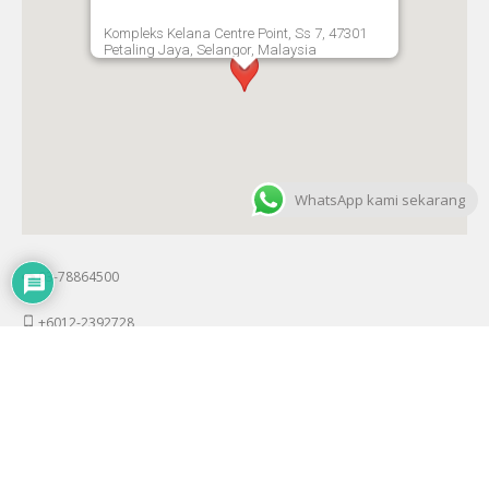
Kompleks Kelana Centre Point, Ss 7, 47301
Petaling Jaya, Selangor, Malaysia
WhatsApp kami sekarang
03-78864500
+6012-2392728
raihan@awaken-image.com / admin@awaken-image.com
349, Block A, Lobby C, Kompleks Kelana Centre Point, Jalan SS7/19,
Kelana Jaya, 47301 Petaling Jaya, Selangor.