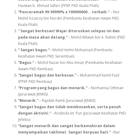
Hazwan b. Ahmad Saferi (PPKP PKD Kuala Pilah)
“Penceramah 99.99999% x 100000000… terbaik.”
– Nor
Muhd Azzaroy bin Nordin (Pembantu Kesihatan Awam PKD
Kuala Pilah)
“ Sangat berkesan! Wajar diteruskan selepas ini dan
pada masa akan datang.”
– Mohd Ikhwan bin A. Rahim (PKD
Kuala Pilah)
“ Sangat bagus.”
– Mohd Helmi Mohamad (Pembantu
Kesihatan Awam PKD Seremban)
“Bagus.”
– Mohd Nazar bin Abu Aman (Pembantu Kesihatan
Awam PKD Rembau)
“Sangat bagus dan berkesan.”
– Muhammad Kamil Fazil
(PPKP PKD Rembau)
“Program yang bagus dan menarik.”
– Norhanisa Othman
(Jururawat JKNNS)
“Menarik.”
– Rajidah Ramli (Jururawat JKNNS)
“Sangat bagus dan tidak membosankan, serta penuh
dengan aktiviti.”
– Roslinda bt. Pun (Jururawat Kesihatan PKD
Jelebu)
“Sangat menarik dan sangat berkemahiran dalam
menyampaikan taklimat. Sangat berpuas hati.”
–Nur