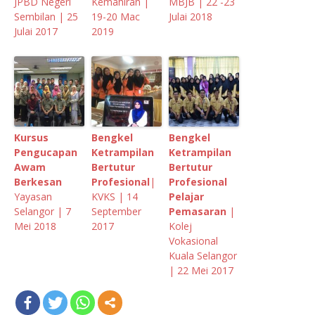
JPBD Negeri
Kemahiran |
MBJB | 22 -23
Sembilan | 25
19-20 Mac
Julai 2018
Julai 2017
2019
Kursus
Bengkel
Bengkel
Pengucapan
Ketrampilan
Ketrampilan
Awam
Bertutur
Bertutur
Berkesan
Profesional
|
Profesional
Yayasan
KVKS | 14
Pelajar
Selangor | 7
September
Pemasaran
|
Mei 2018
2017
Kolej
Vokasional
Kuala Selangor
| 22 Mei 2017