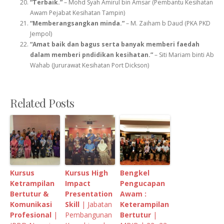
“Terbaik.”
– Mohd Syah Amirul bin Amsar (Pembantu Kesihatan
Awam Pejabat Kesihatan Tampin)
“Memberangsangkan minda.”
– M. Zaiham b Daud (PKA PKD
Jempol)
“Amat baik dan bagus serta banyak memberi faedah
dalam memberi pndidikan kesihatan.”
– Siti Mariam binti Ab
Wahab (Jururawat Kesihatan Port Dickson)
Related Posts
Kursus
Kursus High
Bengkel
Ketrampilan
Impact
Pengucapan
Bertutur &
Presentation
Awam :
Komunikasi
Skill
| Jabatan
Keterampilan
Profesional
|
Pembangunan
Bertutur
|