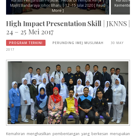
n Pejabat : Hebat Di Tempat Kerja |
Kursus Keterampilan Diri dan Persona
ohor Bharu | 12 -15 Julai 2020
[ Read
Kementerian Kesihatan Malaysia l 2 -
More ]
More ]
High Impact Presentation Skill
| JKNNS |
24 – 25 Mei 2017
PROGRAM TERKINI
PERUNDING IMEJ MUSLIMAH
30 MAY
2017
Kemahiran menghasilkan pembentangan yang berkesan merupakan