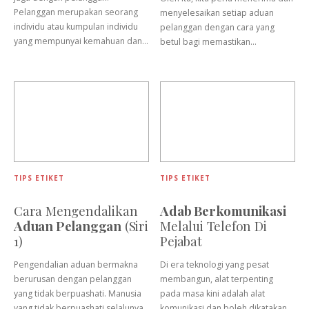
Pelanggan merupakan seorang
menyelesaikan setiap aduan
individu atau kumpulan individu
pelanggan dengan cara yang
yang mempunyai kemahuan dan…
betul bagi memastikan…
TIPS ETIKET
TIPS ETIKET
Cara Mengendalikan
Adab Berkomunikasi
Aduan Pelanggan
(Siri
Melalui Telefon Di
1)
Pejabat
Pengendalian aduan bermakna
Di era teknologi yang pesat
berurusan dengan pelanggan
membangun, alat terpenting
yang tidak berpuashati. Manusia
pada masa kini adalah alat
yang tidak berpuashati selalunya
komunikasi dan boleh dikatakan