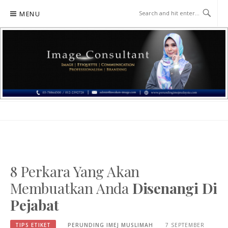
Skip
MENU
to
content
PERUNDING IMEJ MUSLIMAH
PERUNDING IMEJ MUSLIMAH – RAIHAN
8 Perkara Yang Akan
Membuatkan Anda
Disenangi Di
Pejabat
TIPS ETIKET
PERUNDING IMEJ MUSLIMAH
7 SEPTEMBER