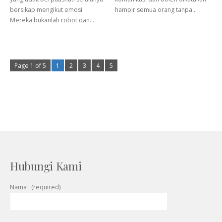
bersikap mengikut emosi.
hampir semua orang tanpa…
Mereka bukanlah robot dan…
Page 1 of 5
1
2
3
4
5
Hubungi Kami
Nama : (required)