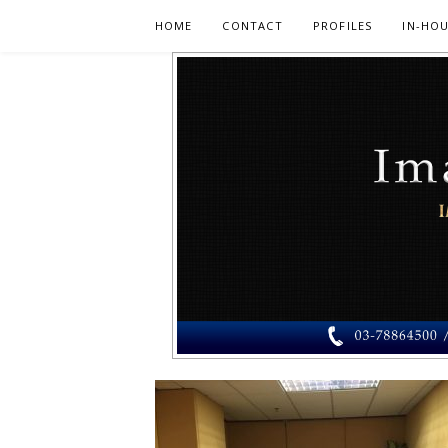
Skip
HOME
CONTACT
PROFILES
IN-HOU
to
content
PERUNDING
PERUNDING IMEJ MUSLIMAH – RAIHAN