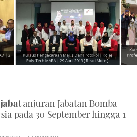
t |
Kursus Perkhidmatan Pelanggan dan Komunikasi
Kur
a Dan
Cemerlang l Jabatan Imigresen Negeri Sembilan l 24
Kesel
 ]
April 2019
[ Read More ]
ejaba
t anjuran Jabatan Bomba
sia pada 30 September hingga 1