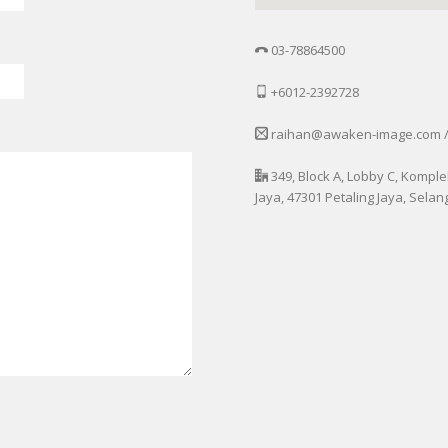
03-78864500
+6012-2392728
raihan@awaken-image.com 
349, Block A, Lobby C, Komple
Jaya, 47301 Petaling Jaya, Selan