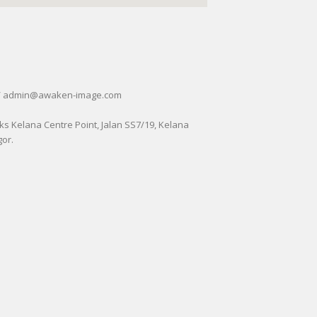
/ admin@awaken-image.com
ks Kelana Centre Point, Jalan SS7/19, Kelana
gor.