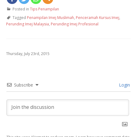
Posted in
Tips Penampilan
Tagged
Penampilan Imej Muslimah
,
Penceramah Kursus Imej
,
Perunding Imej Malaysia
,
Perunding Imej Profesional
Thursday, July 23rd, 2015
Subscribe
Login