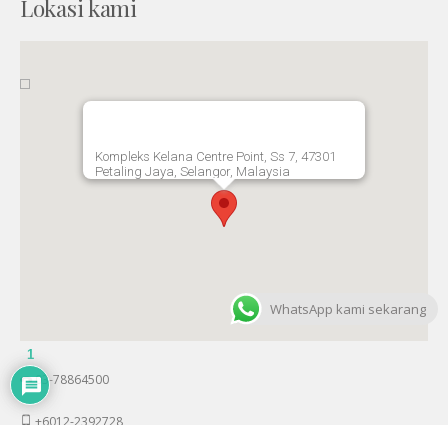
Lokasi kami
Kompleks Kelana Centre Point, Ss 7, 47301
Petaling Jaya, Selangor, Malaysia
WhatsApp kami sekarang
1
03-78864500
+6012-2392728