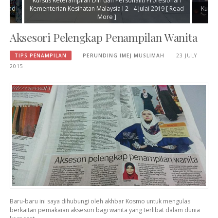
Kursus Keterampilan Diri dan Personaliti Profesional l
d
Kementerian Kesihatan Malaysia l 2 - 4 Julai 2019
[ Read
Kursus Pen
More ]
Sd
Aksesori Pelengkap Penampilan Wanita
TIPS PENAMPILAN
PERUNDING IMEJ MUSLIMAH
23 JULY
2015
Baru-baru ini saya dihubungi oleh akhbar Kosmo untuk mengulas
berkaitan pemakaian aksesori bagi wanita yang terlibat dalam dunia