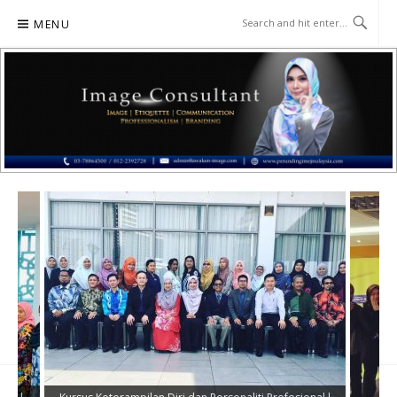
Skip
MENU
to
content
PERUNDING IMEJ MUSLIMAH
PERUNDING IMEJ MUSLIMAH – RAIHAN