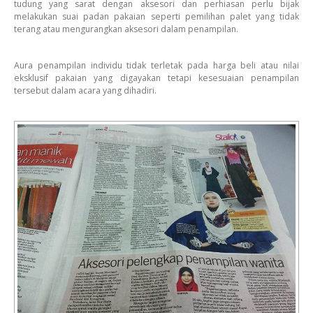
tudung yang sarat dengan aksesori dan perhiasan perlu bijak
melakukan suai padan pakaian seperti pemilihan palet yang tidak
terang atau mengurangkan aksesori dalam penampilan.
Aura penampilan individu tidak terletak pada harga beli atau nilai
eksklusif pakaian yang digayakan tetapi kesesuaian penampilan
tersebut dalam acara yang dihadiri.