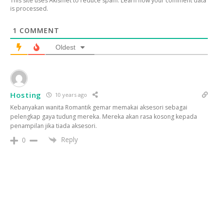
This site uses Akismet to reduce spam.
Learn how your comment data
is processed
.
1
COMMENT
Oldest
Hosting
10 years ago
Kebanyakan wanita Romantik gemar memakai aksesori sebagai
pelengkap gaya tudung mereka. Mereka akan rasa kosong kepada
penampilan jika tiada aksesori.
Reply
0